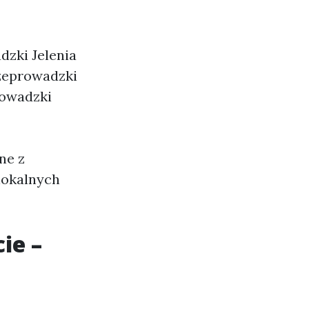
zki Jelenia
zeprowadzki
rowadzki
ne z
lokalnych
ie –