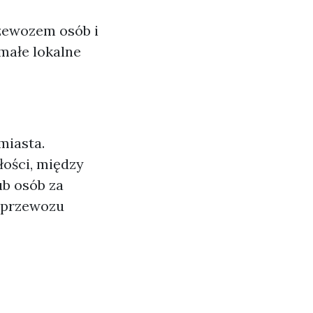
rzewozem osób i
małe lokalne
miasta.
łości, między
b osób za
 przewozu