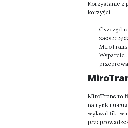
Korzystanie z 
korzyści:
Oszczędnoś
zaoszczędz
MiroTrans
Wsparcie l
przeprowad
MiroTran
MiroTrans to f
na rynku usług
wykwalifikowa
przeprowadzek 