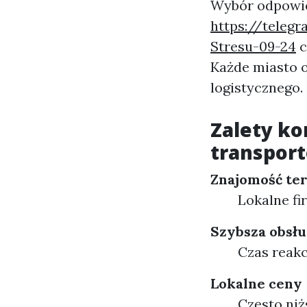
Wybór odpowie
https://teleg
Stresu-09-24
c
Każde miasto 
logistycznego.
Zalety ko
transpor
Znajomość te
Lokalne fi
Szybsza obsł
Czas reakcj
Lokalne ceny
Często niż