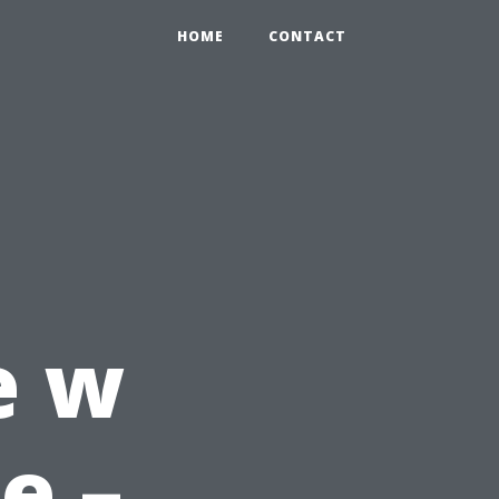
HOME
CONTACT
e w
e –