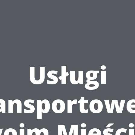
Usługi
ansportow
oim Mieści