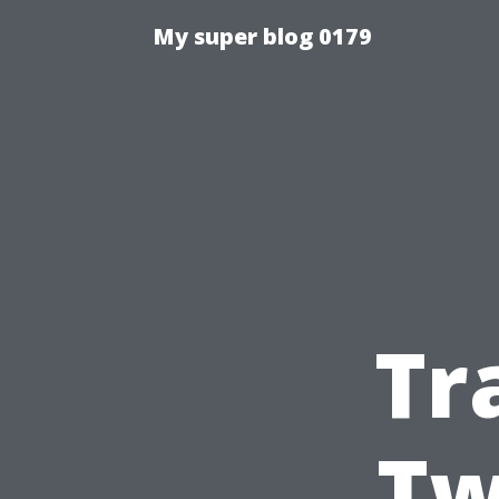
My super blog 0179
Tr
Tw