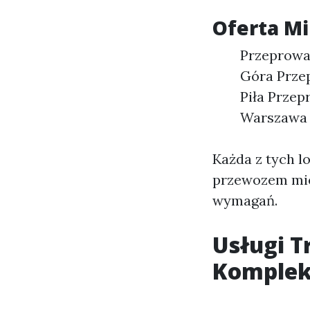
Oferta M
Przeprowa
Góra Prze
Piła Prze
Warszawa
Każda z tych l
przewozem mie
wymagań.
Usługi T
Komplek