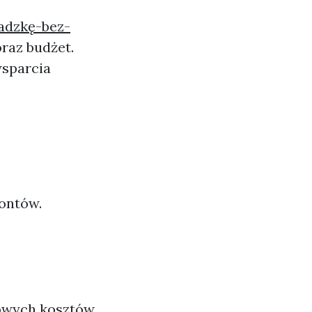
adzkę-bez-
oraz budżet.
wsparcia
montów.
kowych kosztów