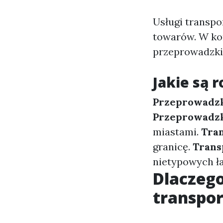
Usługi transpo
towarów. W ko
przeprowadzki,
Jakie są 
Przeprowadzk
Przeprowadzk
miastami.
Tra
granicę.
Trans
nietypowych ł
Dlaczego
transpo