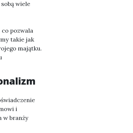
 sobą wiele
, co pozwala
my takie jak
ojego majątku.
u
jonalizm
doświadczenie
mowi i
m w branży