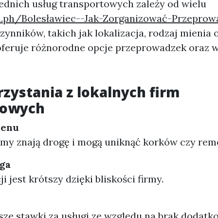
dnich usług transportowych zależy od wielu
ra.ph/Bolesławiec--Jak-Zorganizować-Przeprow
zynników, takich jak lokalizacja, rodzaj mienia 
oferuje różnorodne opcje przeprowadzek oraz 
rzystania z lokalnych firm
towych
renu
rmy znają drogę i mogą uniknąć korków czy re
uga
i jest krótszy dzięki bliskości firmy.
sze stawki za usługi ze względu na brak dodat