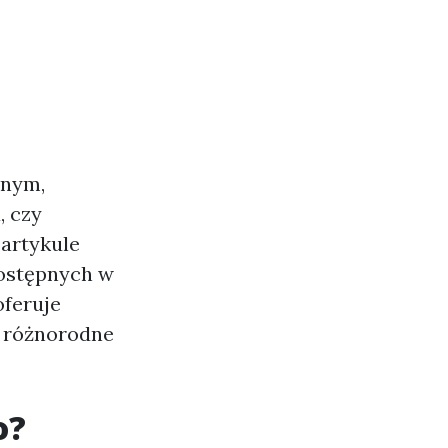
nnym,
, czy
artykule
dostępnych w
oferuje
y różnorodne
o?